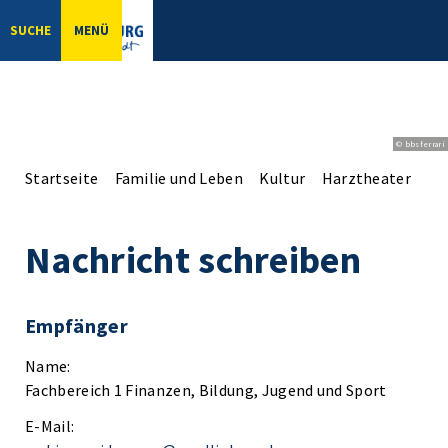
SUCHE
MENÜ
© bbsferrari
Startseite
Familie und Leben
Kultur
Harztheater
Ko
Nachricht schreiben
Empfänger
Name:
Fachbereich 1 Finanzen, Bildung, Jugend und Sport
E-Mail: