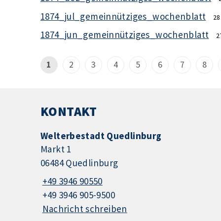
1874_jul_gemeinnütziges_wochenblatt
28
1874_jun_gemeinnütziges_wochenblatt
2
1
2
3
4
5
6
7
8
KONTAKT
Welterbestadt Quedlinburg
Markt 1
06484 Quedlinburg
+49 3946 90550
+49 3946 905-9500
Nachricht schreiben