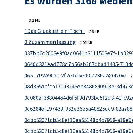
Es wurden 3168 Medien
9.2 MB
"Das Glück ist ein Fisch"
59 kB
0 Zusammenfassung
105 kB
037bb6c2003e9f0ad0641b3111503e7f-1b029
0640d321ead778d7b56ab267cbad1405-7184
065_7P2A9021-2f2e1d5e-607236a2@420w
7
08d365acfca17093243ee8486890918e-3d473
0c080ef38804464d6f6f9d793bc5f2d3-41fc9
0c6284ef197439f932e36e5a40825dc9-82a78
0cbc53071cb5c8ef10ea55148b4c7958-a19e6
0cbc53071cb5c8ef10ea55148b4c7958-a19e6