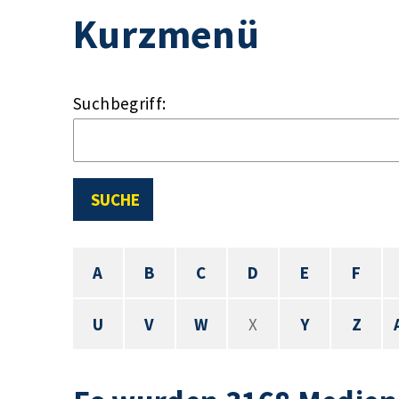
Kurzmenü
Suchbegriff:
SUCHE
A
B
C
D
E
F
U
V
W
X
Y
Z