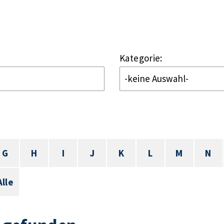
Kategorie:
G
H
I
J
K
L
M
N
Alle