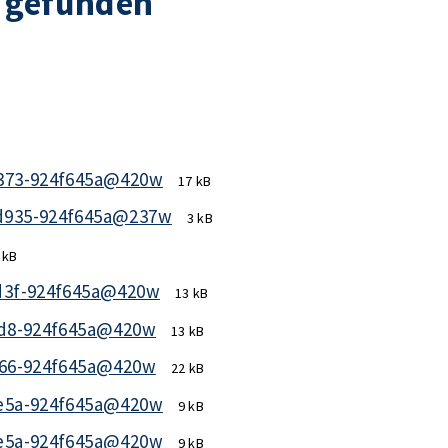
 gefunden
373-924f645a@420w
17 kB
d935-924f645a@237w
3 kB
 kB
d3f-924f645a@420w
13 kB
2d8-924f645a@420w
13 kB
866-924f645a@420w
22 kB
e5a-924f645a@420w
9 kB
e5a-924f645a@420w
9 kB