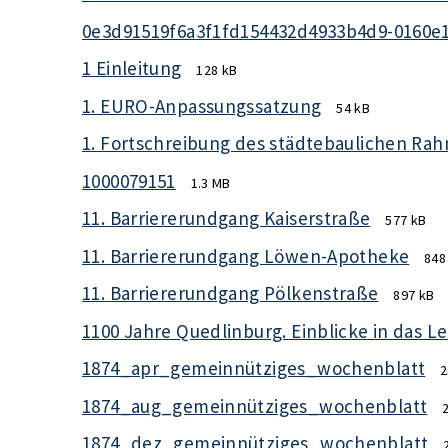
0e3d91519f6a3f1fd154432d4933b4d9-0160e
1 Einleitung
128 kB
1. EURO-Anpassungssatzung
54 kB
1. Fortschreibung des städtebaulichen Ra
1000079151
1.3 MB
11. Barriererundgang Kaiserstraße
577 kB
11. Barriererundgang Löwen-Apotheke
848
11. Barriererundgang Pölkenstraße
897 kB
1100 Jahre Quedlinburg. Einblicke in das L
1874_apr_gemeinnütziges_wochenblatt
2
1874_aug_gemeinnütziges_wochenblatt
1874_dez_gemeinnütziges_wochenblatt