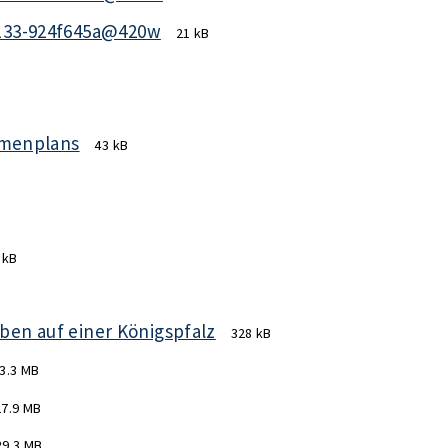
133-924f645a@420w
21 kB
hmenplans
43 kB
 kB
eben auf einer Königspfalz
328 kB
3.3 MB
27.9 MB
29.3 MB