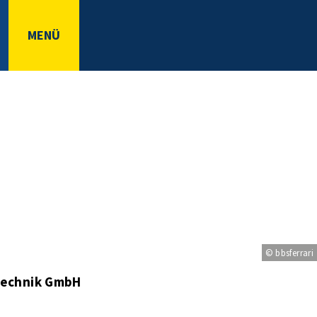
MENÜ
© bbsferrari
technik GmbH