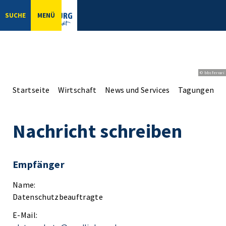
SUCHE
MENÜ
© bbsferrari
Startseite
Wirtschaft
News und Services
Tagungen un
Nachricht schreiben
Empfänger
Name:
Datenschutzbeauftragte
E-Mail: