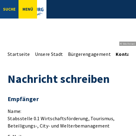
SUCHE
MENÜ
© bbsferrari
Startseite
Unsere Stadt
Bürgerengagement
Kontakt
Nachricht schreiben
Empfänger
Name:
Stabsstelle 0.1 Wirtschaftsförderung, Tourismus,
Beteiligungs-, City- und Welterbemanagement