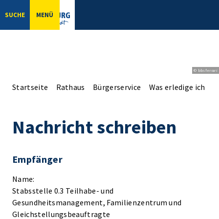
SUCHE
MENÜ
© bbsferrari
Startseite
Rathaus
Bürgerservice
Was erledige ich wo
Nachricht schreiben
Empfänger
Name:
Stabsstelle 0.3 Teilhabe- und
Gesundheitsmanagement, Familienzentrum und
Gleichstellungsbeauftragte