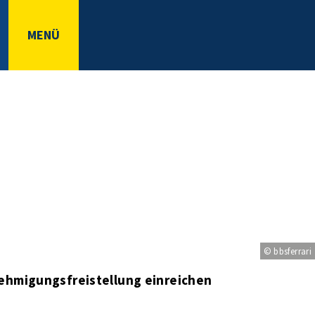
MENÜ
© bbsferrari
ehmigungsfreistellung einreichen