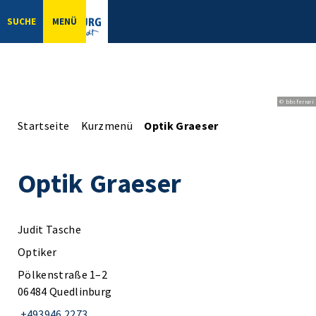
SUCHE
MENÜ
© bbsferrari
Startseite
Kurzmenü
Optik Graeser
Optik Graeser
Judit Tasche
Optiker
Pölkenstraße 1–2
06484 Quedlinburg
+493946 2273