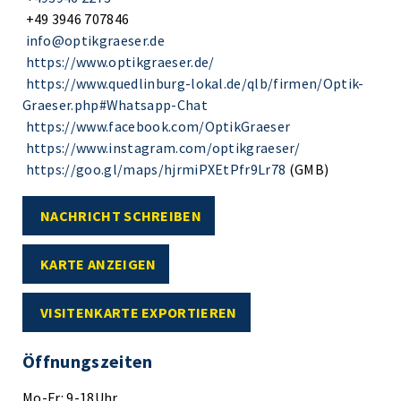
+49 3946 707846
info@optikgraeser.de
https://www.optikgraeser.de/
https://www.quedlinburg-lokal.de/qlb/firmen/Optik-
Graeser.php#Whatsapp-Chat
https://www.facebook.com/OptikGraeser
https://www.instagram.com/optikgraeser/
https://goo.gl/maps/hjrmiPXEtPfr9Lr78
(GMB)
NACHRICHT SCHREIBEN
KARTE ANZEIGEN
VISITENKARTE EXPORTIEREN
Öffnungszeiten
Mo-Fr: 9-18Uhr