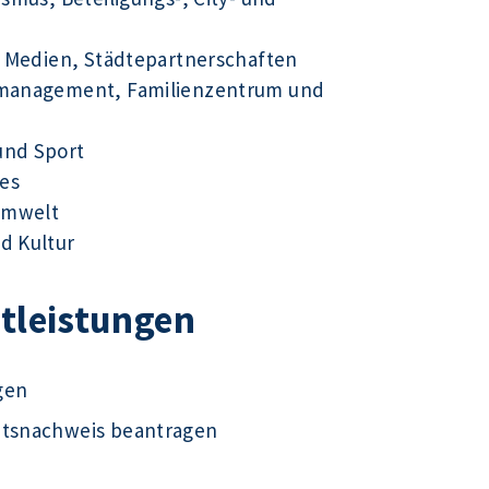
ue Medien, Städtepartnerschaften
tsmanagement, Familienzentrum und
und Sport
es
Umwelt
d Kultur
stleistungen
gen
ätsnachweis beantragen