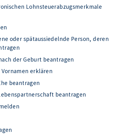
tronischen Lohnsteuerabzugsmerkmale
gen
ene oder spätaussiedelnde Person, deren
ntragen
nach der Geburt beantragen
r Vornamen erklären
Ehe beantragen
 Lebenspartnerschaft beantragen
g melden
ragen