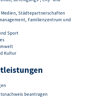
ue Medien, Städtepartnerschaften
tsmanagement, Familienzentrum und
und Sport
es
Umwelt
d Kultur
stleistungen
gen
ätsnachweis beantragen