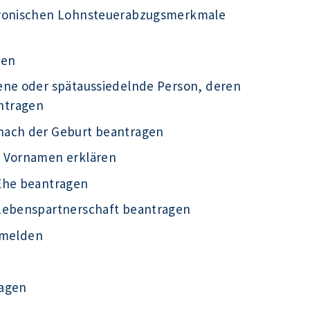
tronischen Lohnsteuerabzugsmerkmale
gen
ene oder spätaussiedelnde Person, deren
ntragen
nach der Geburt beantragen
r Vornamen erklären
Ehe beantragen
 Lebenspartnerschaft beantragen
g melden
ragen