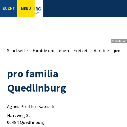
SUCHE
MENÜ
© bbsferrari
Startseite
Familie und Leben
Freizeit
Vereine
pro fa
pro familia
Quedlinburg
Agnes Pfeiffer-Kabisch
Harzweg 32
06484 Quedlinburg