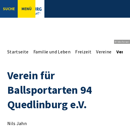
SUCHE
MENÜ
© bbsferrari
Startseite
Familie und Leben
Freizeit
Vereine
Verein
Verein für
Ballsportarten 94
Quedlinburg e.V.
Nils Jahn