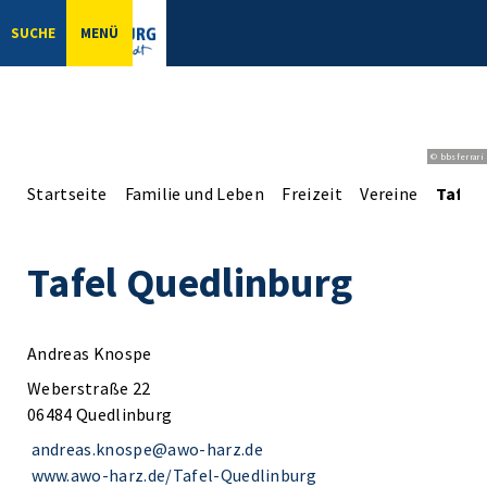
SUCHE
MENÜ
© bbsferrari
Startseite
Familie und Leben
Freizeit
Vereine
Tafel
Tafel Quedlinburg
Andreas Knospe
Weberstraße 22
06484 Quedlinburg
andreas.knospe@awo-harz.de
www.awo-harz.de/Tafel-Quedlinburg