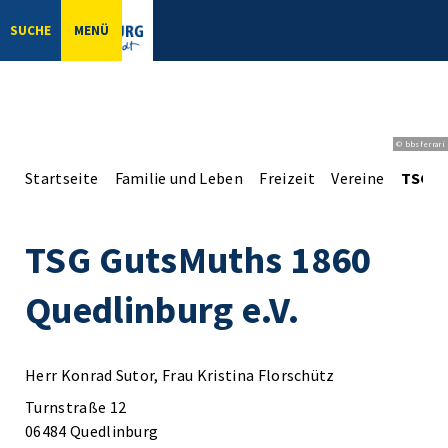
SUCHE
MENÜ
© bbsferrari
Startseite
Familie und Leben
Freizeit
Vereine
TSG G
TSG GutsMuths 1860
Quedlinburg e.V.
Herr Konrad Sutor, Frau Kristina Florschütz
Turnstraße 12
06484 Quedlinburg