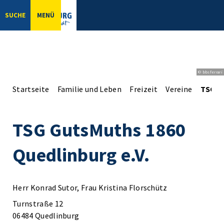
SUCHE
MENÜ
© bbsferrari
Startseite
Familie und Leben
Freizeit
Vereine
TSG G
TSG GutsMuths 1860
Quedlinburg e.V.
Herr Konrad Sutor, Frau Kristina Florschütz
Turnstraße 12
06484 Quedlinburg