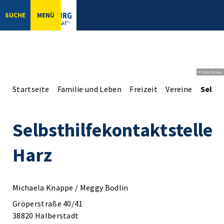
SUCHE
MENÜ
© bbsferrari
Startseite
Familie und Leben
Freizeit
Vereine
Selbs
Selbsthilfekontaktstelle
Harz
Michaela Knappe / Meggy Bodlin
Gröperstraße 40/41
38820 Halberstadt