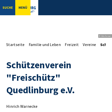
SUCHE
MENÜ
© bbsferrari
Startseite
Familie und Leben
Freizeit
Vereine
Schütz
Schützenverein
"Freischütz"
Quedlinburg e.V.
Hinrich Warnecke