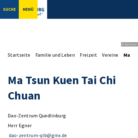
SUCHE
MENÜ
© bbsferrari
Startseite
Familie und Leben
Freizeit
Vereine
Ma Ts
Ma Tsun Kuen Tai Chi
Chuan
Dao-Zentrum Quedlinburg
Herr Egner
dao-zentrum-qlb@gmx.de