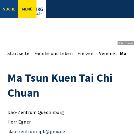
SUCHE
MENÜ
© bbsferrari
Startseite
Familie und Leben
Freizeit
Vereine
Ma Ts
Ma Tsun Kuen Tai Chi
Chuan
Dao-Zentrum Quedlinburg
Herr Egner
dao-zentrum-qlb@gmx.de