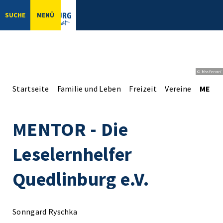
SUCHE
MENÜ
© bbsferrari
Startseite
Familie und Leben
Freizeit
Vereine
MENTOR
MENTOR - Die
Leselernhelfer
Quedlinburg e.V.
Sonngard Ryschka