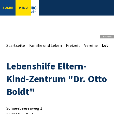
SUCHE
MENÜ
© bbsferrari
Startseite
Familie und Leben
Freizeit
Vereine
Lebens
Lebenshilfe Eltern-
Kind-Zentrum "Dr. Otto
Boldt"
Schneebeerenweg 1