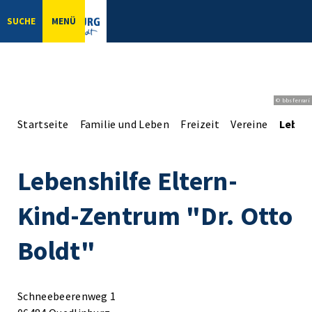
SUCHE
MENÜ
© bbsferrari
Startseite
Familie und Leben
Freizeit
Vereine
Lebens
Lebenshilfe Eltern-
Kind-Zentrum "Dr. Otto
Boldt"
Schneebeerenweg 1