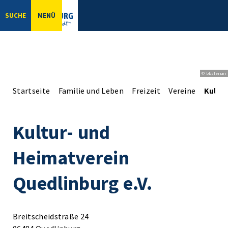
SUCHE
MENÜ
© bbsferrari
Startseite
Familie und Leben
Freizeit
Vereine
Kultur
Kultur- und
Heimatverein
Quedlinburg e.V.
Breitscheidstraße 24