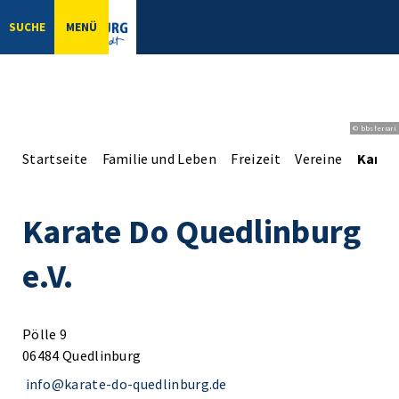
SUCHE
MENÜ
© bbsferrari
Startseite
Familie und Leben
Freizeit
Vereine
Karate
Karate Do Quedlinburg
e.V.
Pölle 9
06484 Quedlinburg
info@karate-do-quedlinburg.de