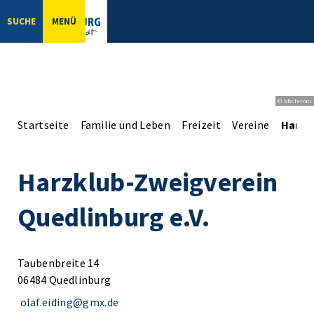
SUCHE
MENÜ
© bbsferrari
Startseite
Familie und Leben
Freizeit
Vereine
Harzk
Harzklub-Zweigverein
Quedlinburg e.V.
Taubenbreite 14
06484 Quedlinburg
olaf.eiding@gmx.de