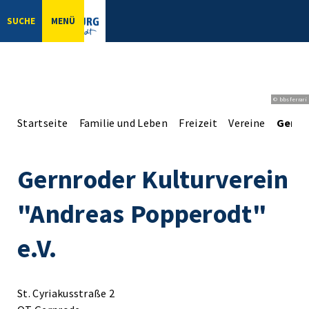
SUCHE
MENÜ
© bbsferrari
Startseite
Familie und Leben
Freizeit
Vereine
Gernr
Gernroder Kulturverein
"Andreas Popperodt"
e.V.
St. Cyriakusstraße 2