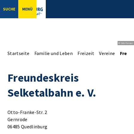
SUCHE
MENÜ
© bbsferrari
Startseite
Familie und Leben
Freizeit
Vereine
Freund
Freundeskreis
Selketalbahn e. V.
Otto-Franke-Str. 2
Gernrode
06485 Quedlinburg