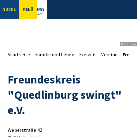
SUCHE
MENÜ
© bbsferrari
Startseite
Familie und Leben
Freizeit
Vereine
Freund
Freundeskreis
"Quedlinburg swingt"
e.V.
Weberstraße 42