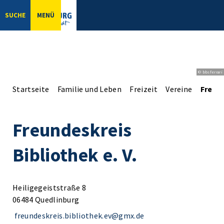
SUCHE
MENÜ
© bbsferrari
Startseite
Familie und Leben
Freizeit
Vereine
Freund
Freundeskreis
Bibliothek e. V.
Heiligegeiststraße 8
06484 Quedlinburg
freundeskreis.bibliothek.ev@gmx.de