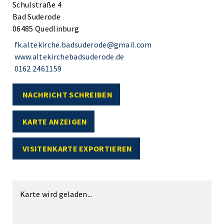
Schulstraße 4
Bad Suderode
06485 Quedlinburg
fk.altekirche.badsuderode@gmail.com
www.altekirchebadsuderode.de
0162 2461159
NACHRICHT SCHREIBEN
KARTE ANZEIGEN
VISITENKARTE EXPORTIEREN
Karte wird geladen...