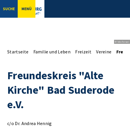
SUCHE
MENÜ
© bbsferrari
Startseite
Familie und Leben
Freizeit
Vereine
Freund
Freundeskreis "Alte
Kirche" Bad Suderode
e.V.
c/o Dr. Andrea Hennig