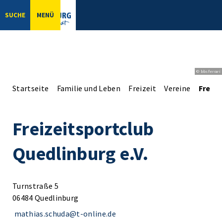
SUCHE
MENÜ
© bbsferrari
Startseite
Familie und Leben
Freizeit
Vereine
Freize
Freizeitsportclub
Quedlinburg e.V.
Turnstraße 5
06484 Quedlinburg
mathias.schuda@t-online.de