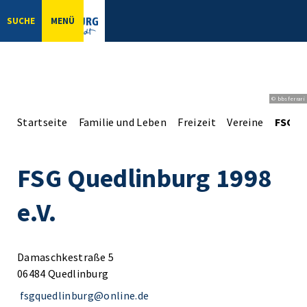
SUCHE
MENÜ
© bbsferrari
Startseite
Familie und Leben
Freizeit
Vereine
FSG Qu
FSG Quedlinburg 1998
e.V.
Damaschkestraße 5
06484 Quedlinburg
fsgquedlinburg@online.de