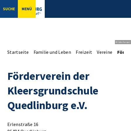
SUCHE
MENÜ
© bbsferrari
Startseite
Familie und Leben
Freizeit
Vereine
Förder
Förderverein der
Kleersgrundschule
Quedlinburg e.V.
Erlenstraße 16