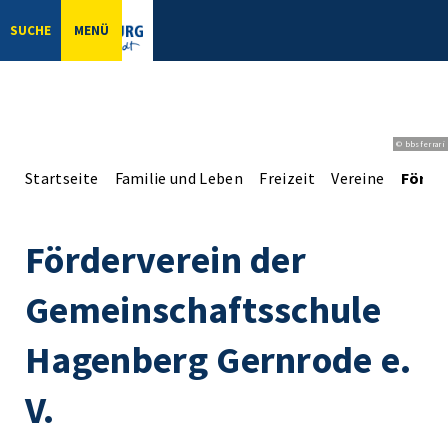
SUCHE
MENÜ
© bbsferrari
Startseite
Familie und Leben
Freizeit
Vereine
Förde
Förderverein der
Gemeinschaftsschule
Hagenberg Gernrode e.
V.