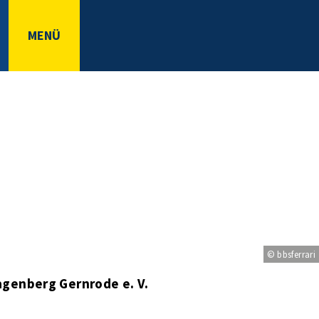
MENÜ
© bbsferrari
genberg Gernrode e. V.