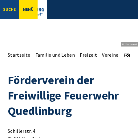
SUCHE
MENÜ
© bbsferrari
Startseite
Familie und Leben
Freizeit
Vereine
Förder
Förderverein der
Freiwillige Feuerwehr
Quedlinburg
Schillerstr. 4