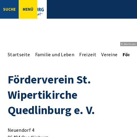
SUCHE
MENÜ
© bbsferrari
Startseite
Familie und Leben
Freizeit
Vereine
Förder
Förderverein St.
Wipertikirche
Quedlinburg e. V.
Neuendorf 4