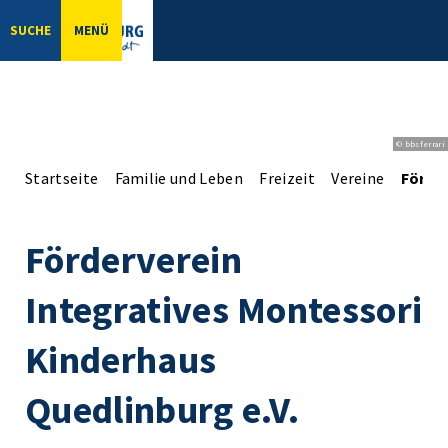
SUCHE
MENÜ
© bbsferrari
Startseite
Familie und Leben
Freizeit
Vereine
Förder
Förderverein
Integratives Montessori
Kinderhaus
Quedlinburg e.V.