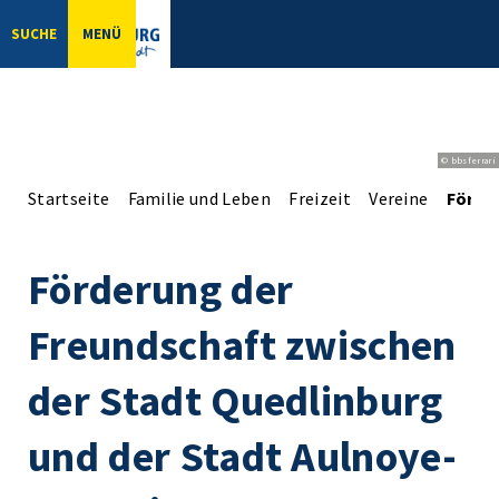
SUCHE
MENÜ
© bbsferrari
Startseite
Familie und Leben
Freizeit
Vereine
Förder
Förderung der
Freundschaft zwischen
der Stadt Quedlinburg
und der Stadt Aulnoye-