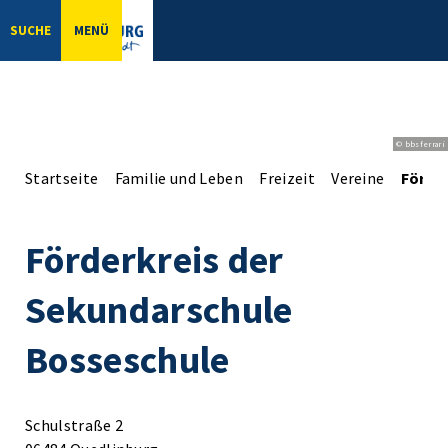
SUCHE
MENÜ
© bbsferrari
Startseite
Familie und Leben
Freizeit
Vereine
Förde
Förderkreis der
Sekundarschule
Bosseschule
Schulstraße 2