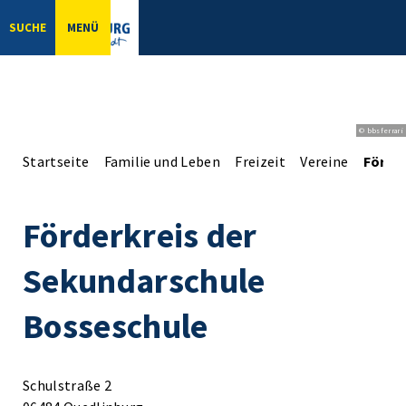
SUCHE
MENÜ
© bbsferrari
Startseite
Familie und Leben
Freizeit
Vereine
Förde
Förderkreis der
Sekundarschule
Bosseschule
Schulstraße 2