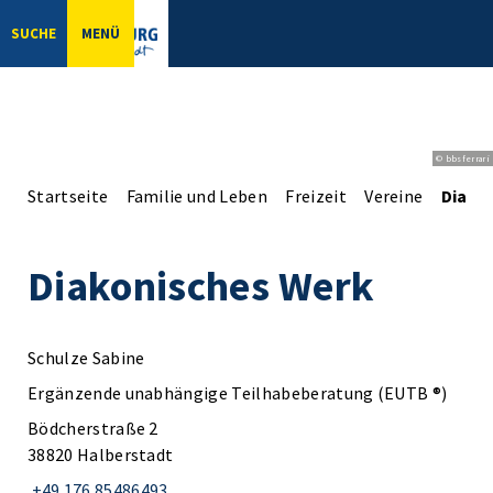
SUCHE
MENÜ
© bbsferrari
Startseite
Familie und Leben
Freizeit
Vereine
Diako
Diakonisches Werk
Schulze Sabine
Ergänzende unabhängige Teilhabeberatung (EUTB ®)
Bödcherstraße 2
38820 Halberstadt
+49 176 85486493