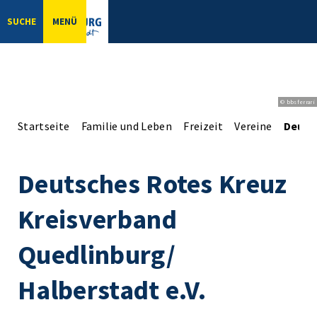
SUCHE
MENÜ
© bbsferrari
Startseite
Familie und Leben
Freizeit
Vereine
Deuts
Deutsches Rotes Kreuz
Kreisverband
Quedlinburg/
Halberstadt e.V.