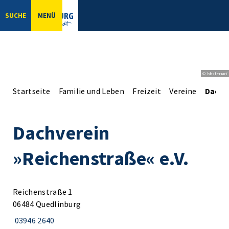
SUCHE
MENÜ
© bbsferrari
Startseite
Familie und Leben
Freizeit
Vereine
Dachv
Dachverein
»Reichenstraße« e.V.
Reichenstraße 1
06484 Quedlinburg
03946 2640