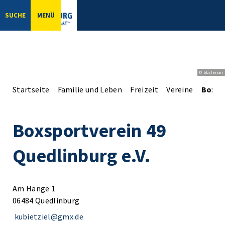
SUCHE
MENÜ
© bbsferrari
Startseite
Familie und Leben
Freizeit
Vereine
Boxspo
Boxsportverein 49
Quedlinburg e.V.
Am Hange 1
06484 Quedlinburg
kubietziel@gmx.de