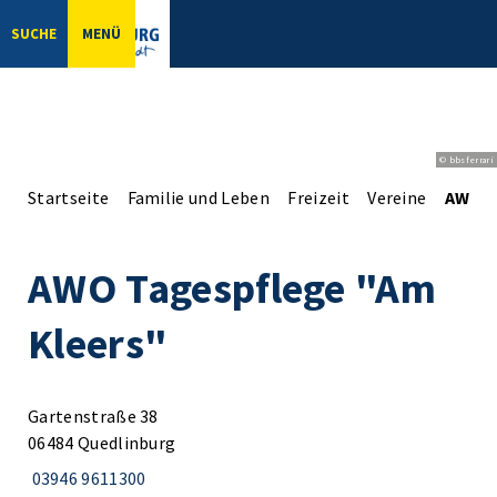
SUCHE
MENÜ
© bbsferrari
Startseite
Familie und Leben
Freizeit
Vereine
AWO T
AWO Tagespflege "Am
Kleers"
Gartenstraße 38
06484 Quedlinburg
03946 9611300