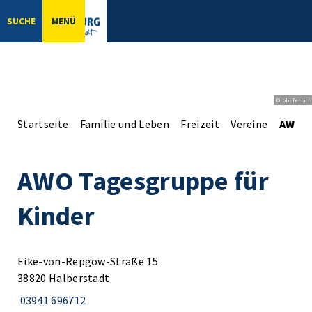
SUCHE
MENÜ
© bbsferrari
Startseite
Familie und Leben
Freizeit
Vereine
AWO T
AWO Tagesgruppe für
Kinder
Eike-von-Repgow-Straße 15
38820 Halberstadt
03941 696712