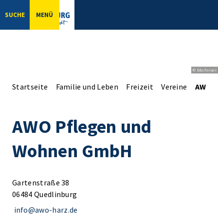
SUCHE
MENÜ
© bbsferrari
Startseite
Familie und Leben
Freizeit
Vereine
AWO P
AWO Pflegen und
Wohnen GmbH
Gartenstraße 38
06484 Quedlinburg
info@awo-harz.de