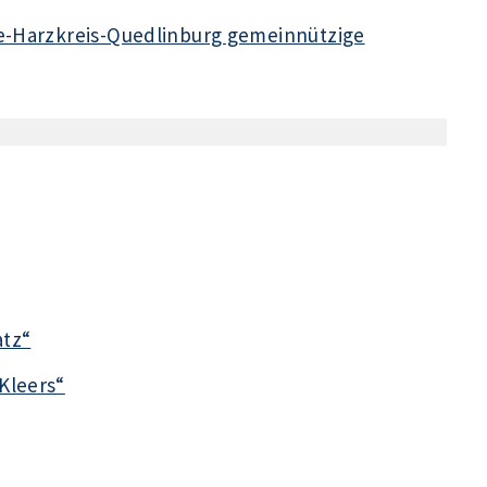
fe-Harzkreis-Quedlinburg gemeinnützige
atz“
Kleers“