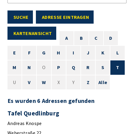
SUCHE
ADRESSE EINTRAGEN
KARTENANSICHT
A
B
C
D
E
F
G
H
I
J
K
L
M
N
O
P
Q
R
S
T
U
V
W
X
Y
Z
Alle
Es wurden 6 Adressen gefunden
Tafel Quedlinburg
Andreas Knospe
Weberstraße 22